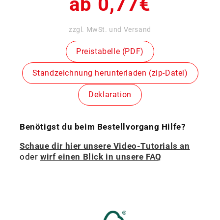
Normaler
ab 0,77€
Preis
zzgl. MwSt. und Versand
Preistabelle (PDF)
Standzeichnung herunterladen (zip-Datei)
Deklaration
Benötigst du beim Bestellvorgang Hilfe?
Schaue dir hier unsere Video-Tutorials an
oder
wirf einen Blick in unsere FAQ