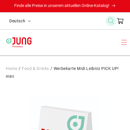
Direkt
Finde alle Preise in unserem aktuellen Online-Katalog!
zum
Inhalt
S
Warenkor
Deutsch
p
r
a
c
h
e
/
/
Home
Food & Drinks
Werbekarte Midi Leibniz PICK UP!
mini