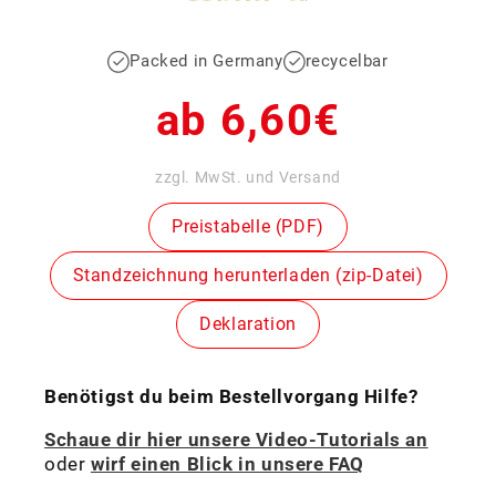
Packed in Germany
recycelbar
Normaler
ab 6,60€
Preis
zzgl. MwSt. und Versand
Preistabelle (PDF)
Standzeichnung herunterladen (zip-Datei)
Deklaration
Benötigst du beim Bestellvorgang Hilfe?
Schaue dir hier unsere Video-Tutorials an
oder
wirf einen Blick in unsere FAQ