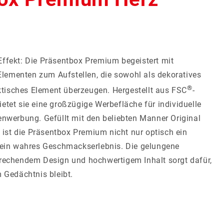
leinmengen
Weihnachten
fekt: Die Präsentbox Premium begeistert mit
Jetzt entdecken
Jetzt entdecken
Elementen zum Aufstellen, die sowohl als dekoratives
®
ktisches Element überzeugen. Hergestellt aus FSC
-
bietet sie eine großzügige Werbefläche für individuelle
nwerbung. Gefüllt mit den beliebten Manner Original
 ist die Präsentbox Premium nicht nur optisch ein
ein wahres Geschmackserlebnis. Die gelungene
echendem Design und hochwertigem Inhalt sorgt dafür,
 Gedächtnis bleibt.