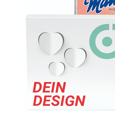
Getränke
KLEINMENGEN
Kaubonbon/Kaugummi
NON-FOOD
Ready-to-fill
Wellness & Kosmetik
Spiel & Spaß
KATALOGE