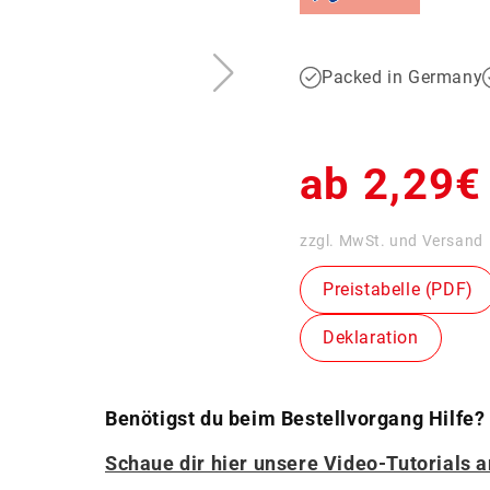
Packed in Germany
Normale
ab 2,29€
Preis
zzgl. MwSt. und Versand
Preistabelle (PDF)
Deklaration
Benötigst du beim Bestellvorgang Hilfe?
Schaue dir hier unsere Video-Tutorials 