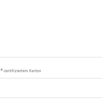
®
C
-zertifiziertem Karton