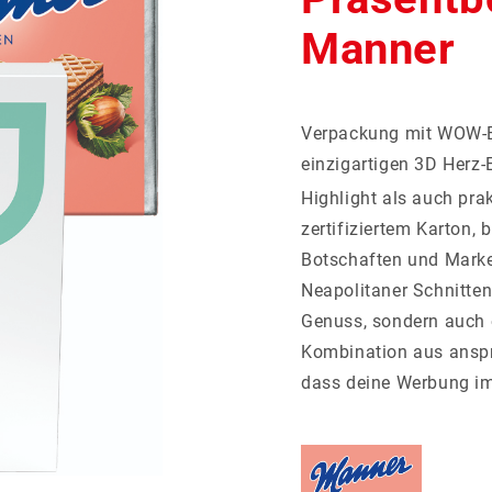
Aways
Mentos
Recruiting
Mehr
Manner
Social Impact
anzeigen...
VERPACKUNG
K
Werbedosen
Verpackung mit WOW-Ef
Werbekarten
Adventskalender
einzigartigen 3D Herz-
Papierverpackungen
Folienverpackungen
Highlight als auch pra
zertifiziertem Karton, 
Botschaften und Marke
Neapolitaner Schnitten
Genuss, sondern auch 
Kombination aus anspr
dass deine Werbung im