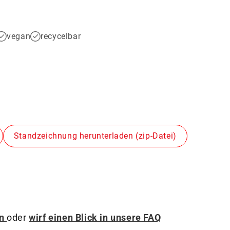
vegan
recycelbar
r
Standzeichnung herunterladen (zip-Datei)
an
oder
wirf einen Blick in unsere FAQ