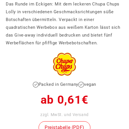
Das Runde im Eckigen: Mit dem leckeren Chupa Chups
Lolly in verschiedenen Geschmacksrichtungen süße
Botschaften übermitteln. Verpackt in einer
quadratischen Werbebox aus weißem Karton lässt sich
das Give-away individuell bedrucken und bietet fünf
Werbeflächen für pfiffige Werbebotschaften.
Packed in Germany
vegan
Normaler
ab 0,61€
Preis
zzgl. MwSt. und Versand
Preistabelle (PDF)