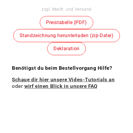
Preis
zzgl. MwSt. und Versand
Preistabelle (PDF)
Standzeichnung herunterladen (zip-Datei)
Deklaration
Benötigst du beim Bestellvorgang Hilfe?
Schaue dir hier unsere Video-Tutorials an
oder
wirf einen Blick in unsere FAQ