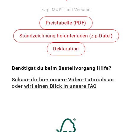
Preis
zzgl. MwSt. und Versand
Preistabelle (PDF)
Standzeichnung herunterladen (zip-Datei)
Deklaration
Benötigst du beim Bestellvorgang Hilfe?
Schaue dir hier unsere Video-Tutorials an
oder
wirf einen Blick in unsere FAQ