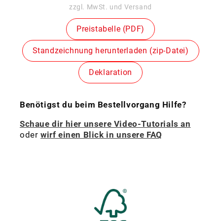
Preis
zzgl. MwSt. und Versand
Preistabelle (PDF)
Standzeichnung herunterladen (zip-Datei)
Deklaration
Benötigst du beim Bestellvorgang Hilfe?
Schaue dir hier unsere Video-Tutorials an
oder
wirf einen Blick in unsere FAQ