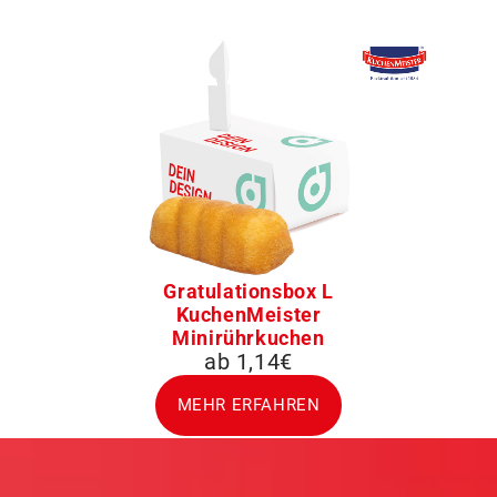
Gratulationsbox L
KuchenMeister
Minirührkuchen
ab 1,14€
MEHR ERFAHREN