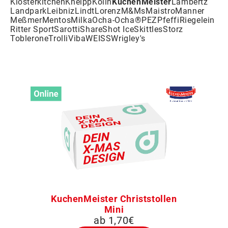
Klosterkitchen
Kneipp
Kölln
KuchenMeister
Lambertz
Landpark
Leibniz
Lindt
Lorenz
M&Ms
Maistro
Manner
Meßmer
Mentos
Milka
Ocha-Ocha®
PEZ
Pfeffi
Riegelein
Ritter Sport
Sarotti
Share
Shot Ice
Skittles
Storz
Toblerone
Trolli
Viba
WEISS
Wrigley's
KuchenMeister Christstollen
Mini
ab 1,70€