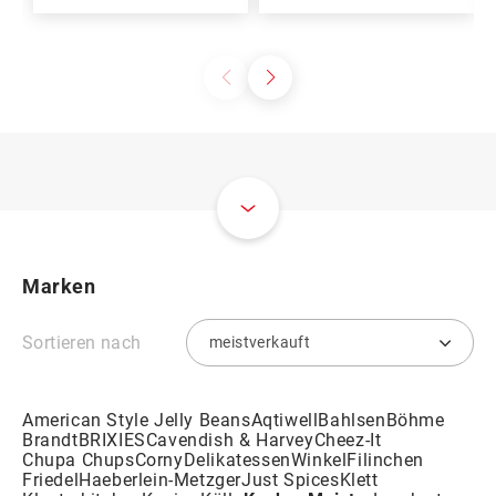
Marken
Sortieren nach
American Style Jelly Beans
Aqtiwell
Bahlsen
Böhme
Brandt
BRIXIES
Cavendish & Harvey
Cheez-It
Chupa Chups
Corny
DelikatessenWinkel
Filinchen
Friedel
Haeberlein-Metzger
Just Spices
Klett