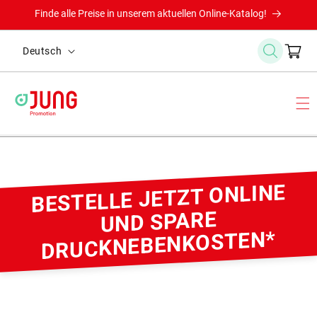
Direkt
Finde alle Preise in unserem aktuellen Online-Katalog!
zum
Inhalt
S
Warenkor
Deutsch
p
r
a
c
h
e
BESTELLE JETZT ONLINE
UND SPARE
DRUCKNEBENKOSTEN*