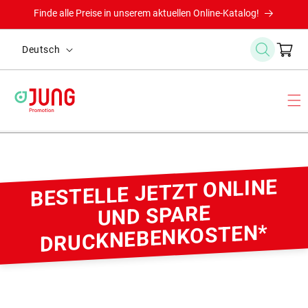
Direkt
Finde alle Preise in unserem aktuellen Online-Katalog!
zum
Inhalt
S
Warenkor
Deutsch
p
r
a
c
h
e
BESTELLE JETZT ONLINE
UND SPARE
DRUCKNEBENKOSTEN*